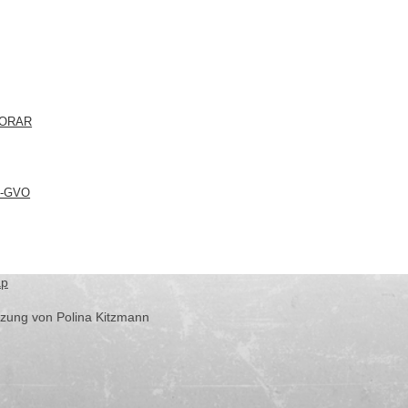
NORAR
S-GVO
ap
ützung von Polina Kitzmann